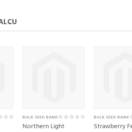
ALCU
TE Z
RABO
EGA
UNA
BULK SEED BANK
BULK SEED BANK
naslov
Northern Light
Strawberry F