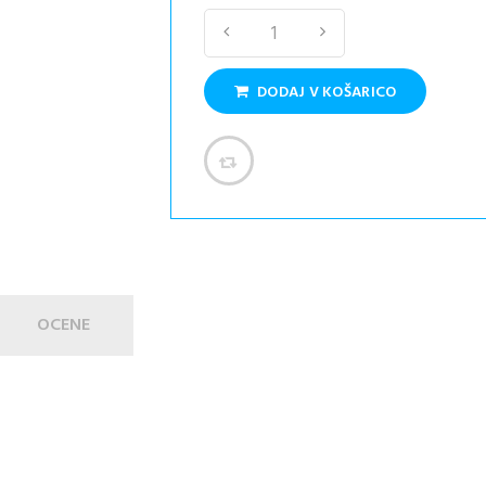
DODAJ V KOŠARICO
OCENE
n 55. dnem cvetenja v notranjih prostorih, na prostem pa je prip
snitev, če je vreme preveč vlažno. Ta sorta je postala znana