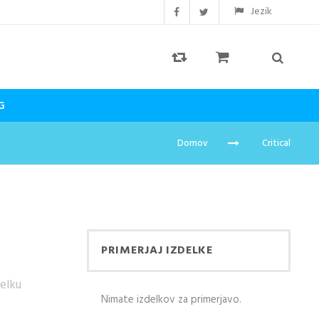
Jezik
G
Domov
Critical
PRIMERJAJ IZDELKE
delku
Nimate izdelkov za primerjavo.