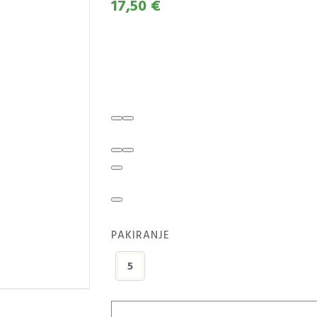
17,50 €
Critical je nekoliko Indica-dominantna sort
THC, kar pomeni, da povzroča fizično sproš
narkotičen učinek, ki je primeren za ljudi, ki 
stresa.
PAKIRANJE
5