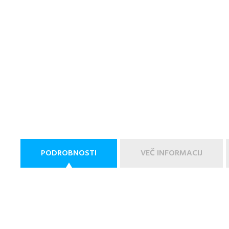
PODROBNOSTI
VEČ INFORMACIJ
Critical je uničujoče hitro rastoča Indica. Zori med 45. i
konca septembra, vendar bodite pozorni na morebitno ple