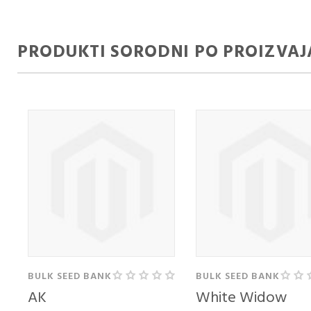
PRODUKTI SORODNI PO PROIZVAJ
KUPITE KOT
KUPI
NOV KUPEC
UPO
VAŠ
Ustvarjanje računa
RAČ
ima veliko
BULK SEED BANK
BULK SEED BANK
prednosti:
Email 
AK
White Widow