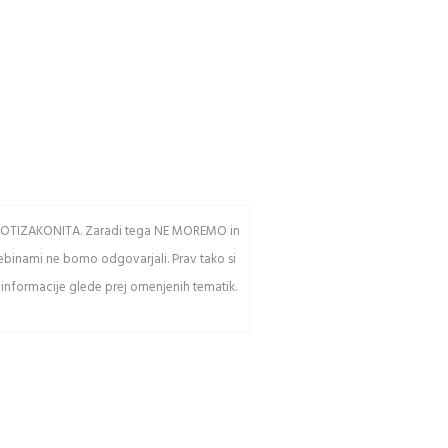
17,50 €
17,50 €
av PROTIZAKONITA. Zaradi tega NE MOREMO in
sebinami ne bomo odgovarjali. Prav tako si
 informacije glede prej omenjenih tematik.