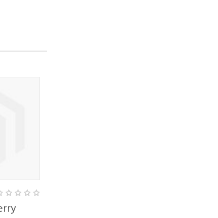
BULK SEED BANK
BULK SEED 
erry
Bulk Sour Diesel
Cheese