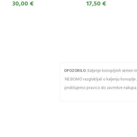
30,00 €
17,50 €
Ogled stanja
naročila in
pošiljke
Geslo
Zgodovina
slednja naročil
Kupite hitreje
Vnesit
USTVARITE RAČUN
OPOZORILO
: Kaljenje konopljinih semen 
NE BOMO razglabljali o kaljenju konoplje 
Osve
pridržujemo pravico do zavrnitve nakupa k
Pozor:
razlik
veliki
črkami