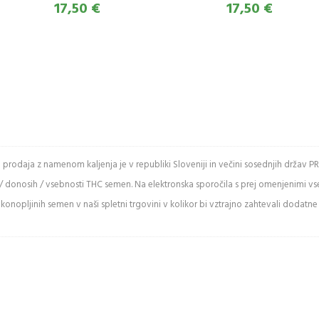
17,50 €
17,50 €
e spodnje črke
in prodaja z namenom kaljenja je v republiki Sloveniji in večini sosednjih drž
/ donosih / vsebnosti THC semen. Na elektronska sporočila s prej omenjenimi v
ži varnostno
onopljinih semen v naši spletni trgovini v kolikor bi vztrajno zahtevali dodatne
kodo
 Captcha
uje med
mi in malimi
.