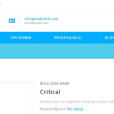
!
info@snailseeds.com
kontaktirajte nas!
TIPI SEMEN
PROIZVAJALCI
BLO
BULK SEED BANK
Critical
Bodite prvi in napišite mnenje o tem iz
Razpoložljivost:
Na zalogi