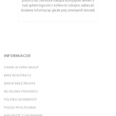
pravico do zavrnitve nakupa konopljinih semen v
črkami.
naši spletni trgovini v kolikor bi vztrajno zahtevali
dodatne informacije glede prej omenjenih tematik.
PRIJAVA
Ali ste pozabili vaše
geslo?
INFORMACIJE
VAREN IN HITER NAKUP
BREZ REGISTRACIJ
NAKUP BREZ PRIJAVE
NE DELIMO PODATKOV
POLITIKA ZASEBNOSTI
POGOJI POSLOVANJA
NAKUPUJTE Z ZAUPANJEM