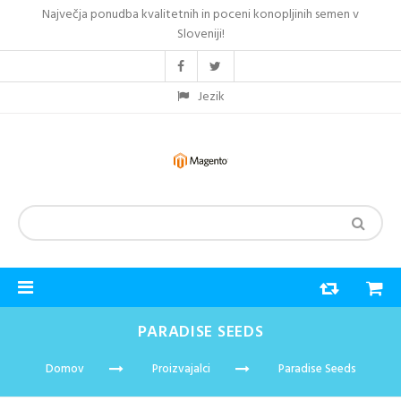
Največja ponudba kvalitetnih in poceni konopljinih semen v
Sloveniji!
Jezik
PARADISE SEEDS
Domov
Proizvajalci
Paradise Seeds