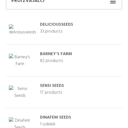
PROIZVAJALCI
DELICIOUSSEEDS
33 products
BARNEY'S FARM
82 products
SENSI SEEDS
17 products
KUPITE KOT NOV
KUPITE Z
KUPEC
DINAFEM SEEDS
UPORABO VAŠEGA
1 izdelek
Ustvarjanje računa ima