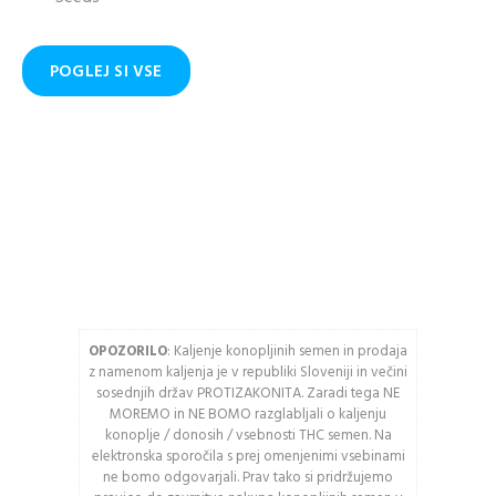
RAČUNA
veliko prednosti:
Email naslov
POGLEJ SI VSE
Ogled stanja
naročila in pošiljke
Zgodovina slednja
Geslo
naročil
Kupite hitreje
USTVARITE RAČUN
Vnesite spodnje črke
OPOZORILO
: Kaljenje konopljinih semen in prodaja
z namenom kaljenja je v republiki Sloveniji in večini
Osveži varnostno
sosednjih držav PROTIZAKONITA. Zaradi tega NE
kodo
MOREMO in NE BOMO razglabljali o kaljenju
konoplje / donosih / vsebnosti THC semen. Na
Pozor: Captcha razlikuje
elektronska sporočila s prej omenjenimi vsebinami
med velikimi in malimi
ne bomo odgovarjali. Prav tako si pridržujemo