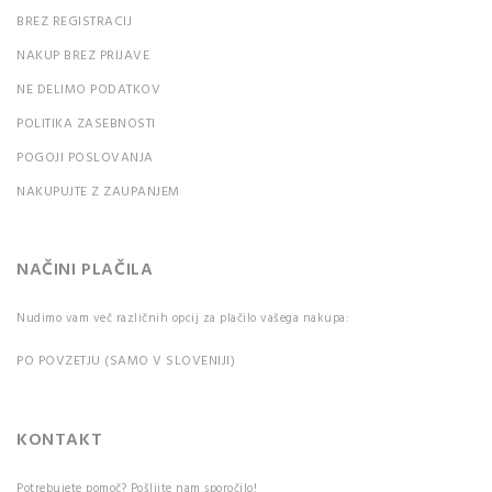
BREZ REGISTRACIJ
NAKUP BREZ PRIJAVE
NE DELIMO PODATKOV
POLITIKA ZASEBNOSTI
POGOJI POSLOVANJA
NAKUPUJTE Z ZAUPANJEM
NAČINI PLAČILA
Nudimo vam več različnih opcij za plačilo vašega nakupa:
PO POVZETJU (SAMO V SLOVENIJI)
KONTAKT
Potrebujete pomoč? Pošljite nam sporočilo!