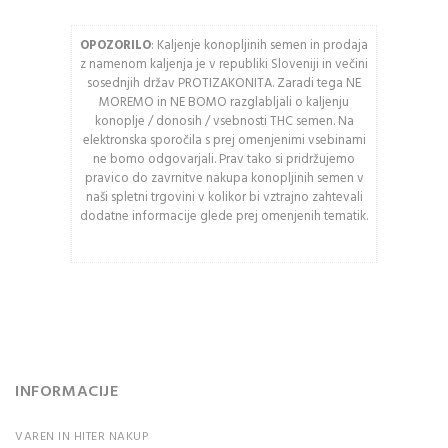
OPOZORILO
: Kaljenje konopljinih semen in prodaja
Osveži varnostno
z namenom kaljenja je v republiki Sloveniji in večini
kodo
sosednjih držav PROTIZAKONITA. Zaradi tega NE
MOREMO in NE BOMO razglabljali o kaljenju
Pozor: Captcha razlikuje
konoplje / donosih / vsebnosti THC semen. Na
med velikimi in malimi
elektronska sporočila s prej omenjenimi vsebinami
črkami.
ne bomo odgovarjali. Prav tako si pridržujemo
pravico do zavrnitve nakupa konopljinih semen v
naši spletni trgovini v kolikor bi vztrajno zahtevali
PRIJAVA
dodatne informacije glede prej omenjenih tematik.
Ali ste pozabili vaše
geslo?
INFORMACIJE
VAREN IN HITER NAKUP