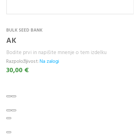
BULK SEED BANK
AK
Bodite prvi in napišite mnenje o tem izdelku
Razpoložljivost:
Na zalogi
30,00 €
Enostavna sorta za gojenje in zelo priljubljena med začetniki.