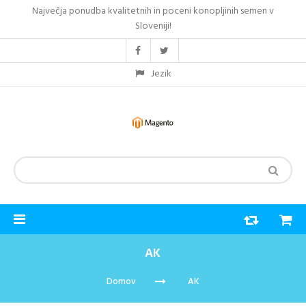
Največja ponudba kvalitetnih in poceni konopljinih semen v
Sloveniji!
Jezik
AK
Domov
AK