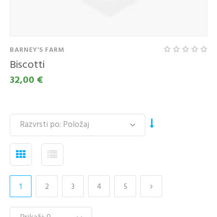
BARNEY'S FARM
Biscotti
32,00 €
1
2
3
4
5