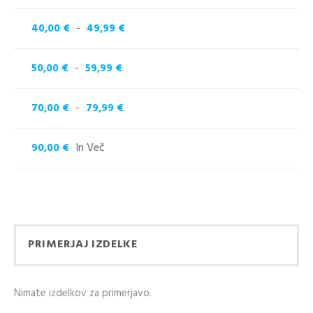
-
40,00 €
49,99 €
-
50,00 €
59,99 €
-
70,00 €
79,99 €
In Več
90,00 €
KUPITE KOT NOV
KUPITE Z
KUPEC
UPORABO VAŠEGA
Ustvarjanje računa ima
RAČUNA
veliko prednosti:
PRIMERJAJ IZDELKE
Email naslov
Ogled stanja
naročila in pošiljke
Nimate izdelkov za primerjavo.
Zgodovina slednja