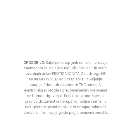
Geslo
naročil
Kupite hitreje
USTVARITE RAČUN
Vnesite spodnje črke
OPOZORILO
: Kaljenje konopljinih semen in prodaja
Osveži varnostno
z namenom kaljenja je v republiki Sloveniji in večini
kodo
sosednjih držav PROTIZAKONITA. Zaradi tega NE
MOREMO in NE BOMO razglabljali o kaljenju
Pozor: Captcha razlikuje
konoplje / donosih / vsebnosti THC semen. Na
med velikimi in malimi
elektronska sporočila s prej omenjenimi vsebinami
črkami.
ne bomo odgovarjali. Prav tako si pridržujemo
pravico do zavrnitve nakupa konopljinih semen v
naši spletni trgovini v kolikor bi vztrajno zahtevali
PRIJAVA
dodatne informacije glede prej omenjenih tematik.
Ali ste pozabili vaše