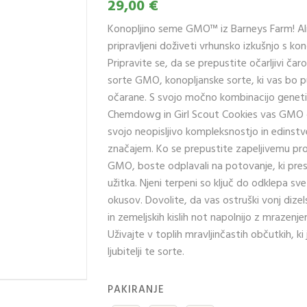
29,00 €
Konopljino seme GMO™ iz Barneys Farm! Ali
pripravljeni doživeti vrhunsko izkušnjo s kon
Pripravite se, da se prepustite očarljivi čar
sorte GMO, konopljanske sorte, ki vas bo p
očarane. S svojo močno kombinacijo genet
Chemdowg in Girl Scout Cookies vas GMO 
svojo neopisljivo kompleksnostjo in edinst
značajem. Ko se prepustite zapeljivemu pro
GMO, boste odplavali na potovanje, ki pre
užitka. Njeni terpeni so ključ do odklepa svet
okusov. Dovolite, da vas ostruški vonj dize
in zemeljskih kislih not napolnijo z mrazenj
Uživajte v toplih mravljinčastih občutkih, ki j
ljubitelji te sorte.
PAKIRANJE