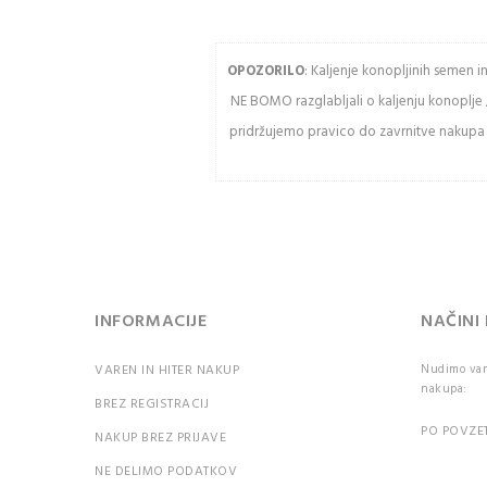
Vnesit
USTVARITE RAČUN
OPOZORILO
: Kaljenje konopljinih semen 
NE BOMO razglabljali o kaljenju konoplje 
Osve
pridržujemo pravico do zavrnitve nakupa k
Pozor:
razlik
veliki
črkami
PR
INFORMACIJE
NAČINI
VAREN IN HITER NAKUP
Nudimo vam 
Ali st
nakupa:
BREZ REGISTRACIJ
geslo?
PO POVZET
NAKUP BREZ PRIJAVE
NE DELIMO PODATKOV