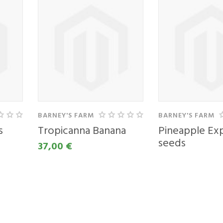
TE Z
RABO
EGA
UNA
BARNEY'S FARM
BARNEY'S FARM
naslov
s
Tropicanna Banana
Pineapple Exp
seeds
37,00 €
29,00 €