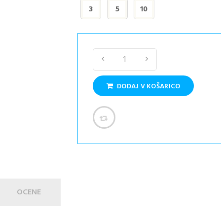
3
5
10
DODAJ V KOŠARICO
OCENE