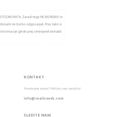
av PROTIZAKONITA. Zaradi tega NE MOREMO in
sebinami ne bomo odgovarjali. Prav tako si
 informacije glede prej omenjenih tematik.
KONTAKT
Potrebujete pomoč? Pošljite nam sporočilo!
info@snailseeds.com
SLEDITE NAM