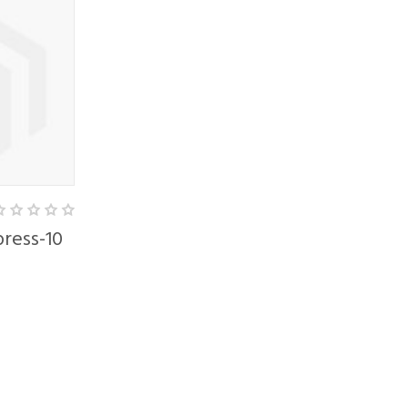
BARNEY'S FARM
BARNEY'S F
ress-10
Glue Gelato Auto
Lemon Tr
30,00 €
32,00 €