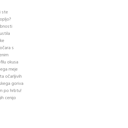
 ste
opljo?
obnosti
ustila
ike
očara s
venim
filu okusa
sega meje
a očarljivih
lskega goriva
em po hrbtu!
ih cenijo