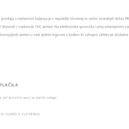
e spodnje črke
in prodaja z namenom kaljenja je v republiki Sloveniji in večini sosednjih drž
/ donosih / vsebnosti THC semen. Na elektronska sporočila s prej omenjenimi v
ži varnostno
onopljinih semen v naši spletni trgovini v kolikor bi vztrajno zahtevali dodatne
kodo
 Captcha
uje med
mi in malimi
.
IJAVA
 PLAČILA
več različnih opcij za plačilo vašega
e pozabili vaše
JU (SAMO V SLOVENIJI)