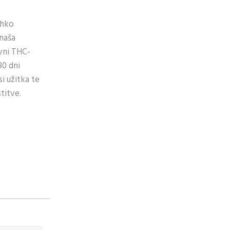
ahko
inaša
ivni THC-
80 dni
i užitka te
titve.