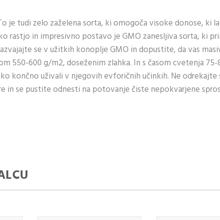
je tudi zelo zaželena sorta, ki omogoča visoke donose, ki l
ko rastjo in impresivno postavo je GMO zanesljiva sorta, ki pr
Razvajajte se v užitkih konoplje GMO in dopustite, da vas mas
om 550-600 g/m2, doseženim zlahka. In s časom cvetenja 75-
o končno uživali v njegovih evforičnih učinkih. Ne odrekajte s
e in se pustite odnesti na potovanje čiste nepokvarjene spros
ALCU