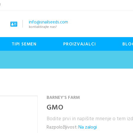
!
info@snailseeds.com
kontaktirajte nas!
TIPI SEMEN
PROIZVAJALCI
BLO
BARNEY'S FARM
GMO
Bodite prvi in napišite mnenje o tem iz
Razpoložljivost:
Na zalogi