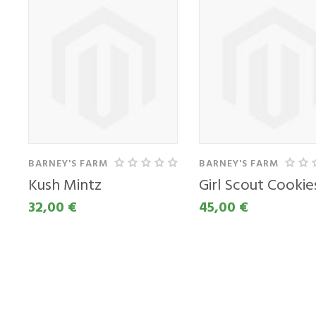
KUPITE KOT
KUPI
NOV KUPEC
UPO
VAŠ
Ustvarjanje računa
RAČ
ima veliko
BARNEY'S FARM
BARNEY'S FARM
prednosti:
Email 
Kush Mintz
Girl Scout Cookie
32,00 €
45,00 €
Ogled stanja
naročila in
pošiljke
Geslo
Zgodovina
slednja naročil
Kupite hitreje