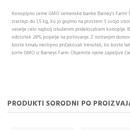
Konopljino seme GMO semenske banke Barney's Farm! To 
zrastejo do 1,5 kg, ko jo gojimo na prostem. S svojo viso
veselje celo najbolj izkušenim pridelovalcem konoplje. 
odstotek 28% popelje na potovanje. Z notranjim donos
boste kmalu nestrpno pričakovali trenutek, ko boste lahk
sorte GMO iz Barneys Farm. Objemite njene zapeljive čar
PRODUKTI SORODNI PO PROIZVAJ