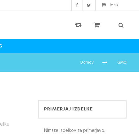
Jezik
G
Domov
GMO
PRIMERJAJ IZDELKE
delku
Nimate izdelkov za primerjavo.