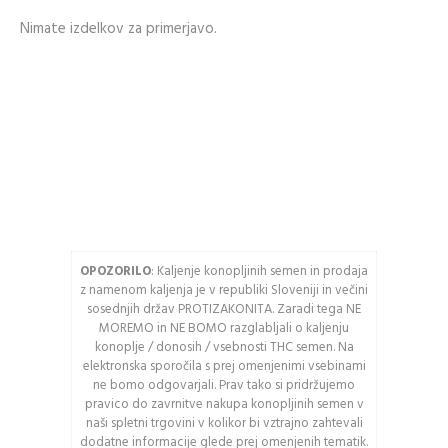
Email naslov
Ogled stanja
Nimate izdelkov za primerjavo.
naročila in pošiljke
Zgodovina slednja
Geslo
naročil
Kupite hitreje
USTVARITE RAČUN
Vnesite spodnje črke
OPOZORILO
: Kaljenje konopljinih semen in prodaja
z namenom kaljenja je v republiki Sloveniji in večini
Osveži varnostno
sosednjih držav PROTIZAKONITA. Zaradi tega NE
kodo
MOREMO in NE BOMO razglabljali o kaljenju
konoplje / donosih / vsebnosti THC semen. Na
Pozor: Captcha razlikuje
elektronska sporočila s prej omenjenimi vsebinami
med velikimi in malimi
ne bomo odgovarjali. Prav tako si pridržujemo
pravico do zavrnitve nakupa konopljinih semen v
črkami.
naši spletni trgovini v kolikor bi vztrajno zahtevali
dodatne informacije glede prej omenjenih tematik.
PRIJAVA