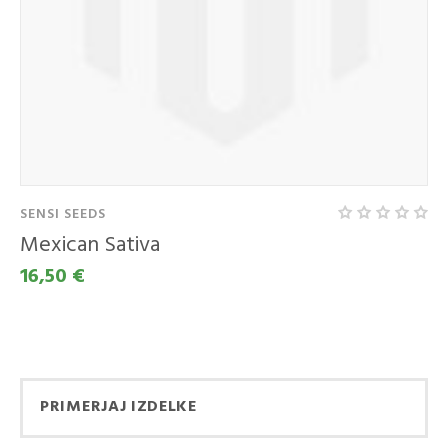
SENSI SEEDS
Mexican Sativa
16,50 €
KUPITE KOT NOV
KUPITE Z
KUPEC
UPORABO VAŠEGA
Ustvarjanje računa ima
PRIMERJAJ IZDELKE
RAČUNA
veliko prednosti: