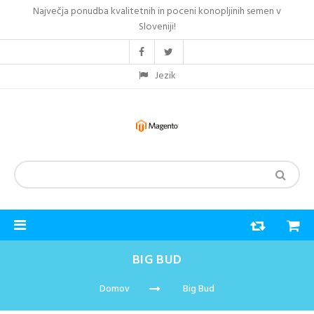
Največja ponudba kvalitetnih in poceni konopljinih semen v
Sloveniji!
Jezik
BIG BUD
Domov
Big Bud