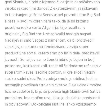
geni Skunk-a, hibrid z izjemno čilostjo in nepričakovano
visoko rekordnimi donosi. Z ekstenzivnimi raziskavami
in testiranjem je Sensi Seeds uspel povrniti klon Big Bud-
a nazaj k svojim koreninam tako, da je bil križan s
posebno redko sorto Afgani-ja, ki je rezultiral v
originalni, Big Bud sorti-zmagovalki mnogih nagrad.
Nadaljevali smo vzgojo z namenom, da bi proizvedli
zanesljiv, enakomerno feminizirano verzijo super
produktivne sorte, katero smo po letih dela, predstavili
javnosti! Sensi-jev samo ženski hibrid je bujen in bolj
potenten, kot kadar koli, ter je bil še dodatno rafiniran v
svoji aromi- svež, začinje podton, ki gre skozi njegov
sladko-sadni okus. Proizvodnja smole je obilna, tudi na
notranjih površinah strnjenih cvetov. Daje učinek močne
fizične zadetosti, ki jo še poveča high Skunk-ovih Sativa
prednikov. Ima močno rast, ki se jo da zlahka predvideti
in obvladovati. Dokončane rastline lahko vzdržujemo