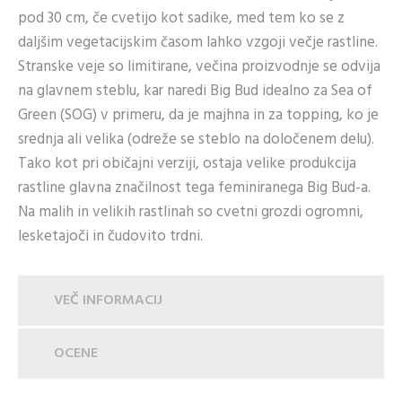
pod 30 cm, če cvetijo kot sadike, med tem ko se z
daljšim vegetacijskim časom lahko vzgoji večje rastline.
Stranske veje so limitirane, večina proizvodnje se odvija
na glavnem steblu, kar naredi Big Bud idealno za Sea of
Green (SOG) v primeru, da je majhna in za topping, ko je
srednja ali velika (odreže se steblo na določenem delu).
Tako kot pri običajni verziji, ostaja velike produkcija
rastline glavna značilnost tega feminiranega Big Bud-a.
Na malih in velikih rastlinah so cvetni grozdi ogromni,
lesketajoči in čudovito trdni.
VEČ INFORMACIJ
OCENE