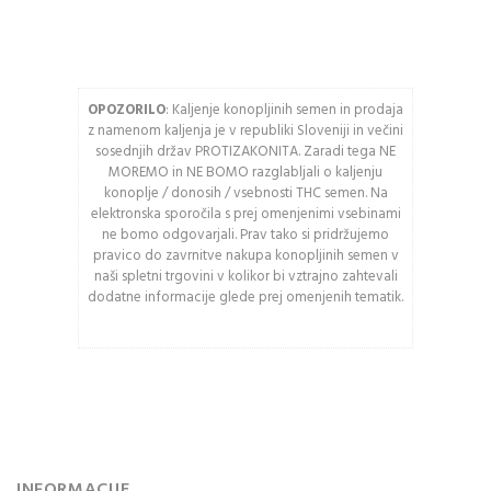
OPOZORILO
: Kaljenje konopljinih semen in prodaja
Osveži varnostno
z namenom kaljenja je v republiki Sloveniji in večini
kodo
sosednjih držav PROTIZAKONITA. Zaradi tega NE
MOREMO in NE BOMO razglabljali o kaljenju
Pozor: Captcha razlikuje
konoplje / donosih / vsebnosti THC semen. Na
med velikimi in malimi
elektronska sporočila s prej omenjenimi vsebinami
črkami.
ne bomo odgovarjali. Prav tako si pridržujemo
pravico do zavrnitve nakupa konopljinih semen v
naši spletni trgovini v kolikor bi vztrajno zahtevali
PRIJAVA
dodatne informacije glede prej omenjenih tematik.
Ali ste pozabili vaše
geslo?
INFORMACIJE