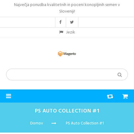
Največja ponudba kvalitetnih in poceni konopljinih semen v
Sloveniji!
Jezik
PS AUTO COLLECTION #1
Domov
PS Auto Collection #1