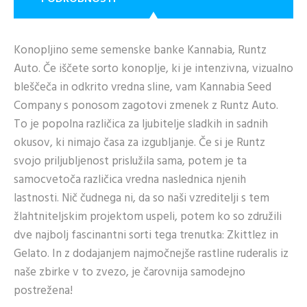
Konopljino seme semenske banke Kannabia, Runtz
Auto. Če iščete sorto konoplje, ki je intenzivna, vizualno
bleščeča in odkrito vredna sline, vam Kannabia Seed
Company s ponosom zagotovi zmenek z Runtz Auto.
To je popolna različica za ljubitelje sladkih in sadnih
okusov, ki nimajo časa za izgubljanje. Če si je Runtz
svojo priljubljenost prislužila sama, potem je ta
samocvetoča različica vredna naslednica njenih
lastnosti. Nič čudnega ni, da so naši vzreditelji s tem
žlahtniteljskim projektom uspeli, potem ko so združili
dve najbolj fascinantni sorti tega trenutka: Zkittlez in
Gelato. In z dodajanjem najmočnejše rastline ruderalis iz
naše zbirke v to zvezo, je čarovnija samodejno
postrežena!