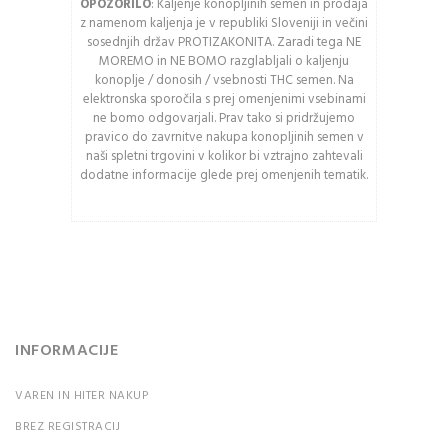
OPOZORILO
: Kaljenje konopljinih semen in prodaja
z namenom kaljenja je v republiki Sloveniji in večini
Osveži varnostno
sosednjih držav PROTIZAKONITA. Zaradi tega NE
kodo
MOREMO in NE BOMO razglabljali o kaljenju
konoplje / donosih / vsebnosti THC semen. Na
Pozor: Captcha razlikuje
elektronska sporočila s prej omenjenimi vsebinami
med velikimi in malimi
ne bomo odgovarjali. Prav tako si pridržujemo
pravico do zavrnitve nakupa konopljinih semen v
črkami.
naši spletni trgovini v kolikor bi vztrajno zahtevali
dodatne informacije glede prej omenjenih tematik.
PRIJAVA
Ali ste pozabili vaše
geslo?
INFORMACIJE
VAREN IN HITER NAKUP
BREZ REGISTRACIJ