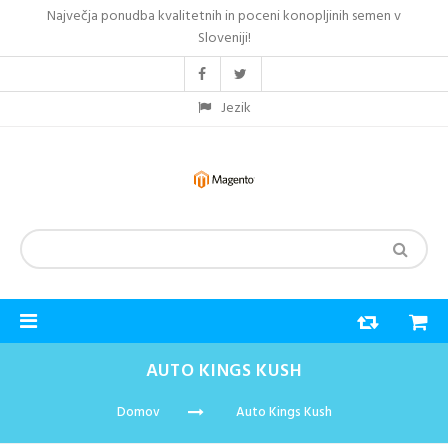
Največja ponudba kvalitetnih in poceni konopljinih semen v
Sloveniji!
Jezik
AUTO KINGS KUSH
Domov
Auto Kings Kush