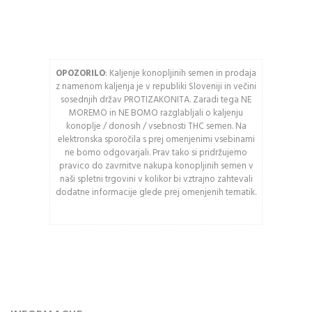
OPOZORILO
: Kaljenje konopljinih semen in prodaja
Osveži varnostno
z namenom kaljenja je v republiki Sloveniji in večini
kodo
sosednjih držav PROTIZAKONITA. Zaradi tega NE
MOREMO in NE BOMO razglabljali o kaljenju
Pozor: Captcha razlikuje
konoplje / donosih / vsebnosti THC semen. Na
med velikimi in malimi
elektronska sporočila s prej omenjenimi vsebinami
črkami.
ne bomo odgovarjali. Prav tako si pridržujemo
pravico do zavrnitve nakupa konopljinih semen v
naši spletni trgovini v kolikor bi vztrajno zahtevali
PRIJAVA
dodatne informacije glede prej omenjenih tematik.
Ali ste pozabili vaše
geslo?