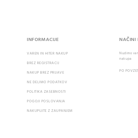
Pozor:
razlik
veliki
črkami
INFORMACIJE
NAČINI
PR
VAREN IN HITER NAKUP
Nudimo vam 
Ali st
nakupa:
BREZ REGISTRACIJ
geslo?
PO POVZET
NAKUP BREZ PRIJAVE
NE DELIMO PODATKOV
POLITIKA ZASEBNOSTI
POGOJI POSLOVANJA
NAKUPUJTE Z ZAUPANJEM