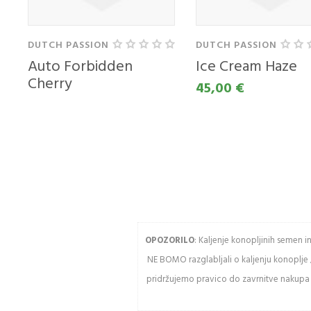
VAŠ
Ustvarjanje računa
RAČ
ima veliko
DUTCH PASSION
DUTCH PASSION
prednosti:
Email 
Auto Forbidden
Ice Cream Haze
Cherry
45,00 €
Ogled stanja
30,00 €
naročila in
pošiljke
Geslo
Zgodovina
slednja naročil
Kupite hitreje
Vnesit
USTVARITE RAČUN
OPOZORILO
: Kaljenje konopljinih semen 
NE BOMO razglabljali o kaljenju konoplje 
Osve
pridržujemo pravico do zavrnitve nakupa k