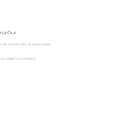
 Captcha
uje med
mi in malimi
.
 PLAČILA
IJAVA
več različnih opcij za plačilo vašega
e pozabili vaše
JU (SAMO V SLOVENIJI)