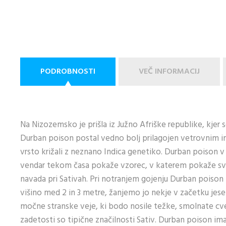
PODROBNOSTI
VEČ INFORMACIJ
Na Nizozemsko je prišla iz Južno Afriške republike, kjer 
Durban poison postal vedno bolj prilagojen vetrovnim
vrsto križali z neznano Indica genetiko. Durban poison v
vendar tekom časa pokaže vzorec, v katerem pokaže svoj
navada pri Sativah. Pri notranjem gojenju Durban poison
višino med 2 in 3 metre, žanjemo jo nekje v začetku jeseni
močne stranske veje, ki bodo nosile težke, smolnate cvet
zadetosti so tipične značilnosti Sativ. Durban poison ima 