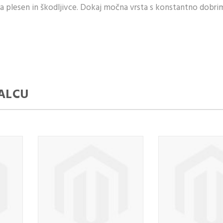
a plesen in škodljivce. Dokaj močna vrsta s konstantno dobri
ALCU
TE Z
RABO