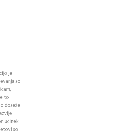
ijo je
evanja so
dicam,
je to
hko doseže
azvije
en učinek
vetovi so