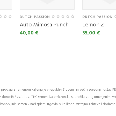
EGA
UNA
DUTCH PASSION
DUTCH PASSION
naslov
Auto Mimosa Punch
Lemon Z
40,00 €
35,00 €
e spodnje črke
in prodaja z namenom kaljenja je v republiki Sloveniji in večini sosednjih drž
/ donosih / vsebnosti THC semen. Na elektronska sporočila s prej omenjenimi v
ži varnostno
onopljinih semen v naši spletni trgovini v kolikor bi vztrajno zahtevali dodatne
kodo