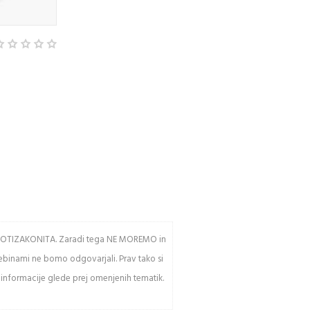
DUTCH PASSION
DUTCH PASS
CBG Force
Auto Mac
46,00 €
30,00 €
av PROTIZAKONITA. Zaradi tega NE MOREMO in
sebinami ne bomo odgovarjali. Prav tako si
 informacije glede prej omenjenih tematik.