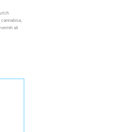
Dutch
a cannabisa,
ernih ali