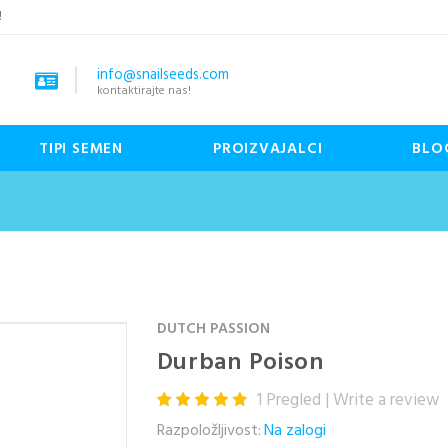
!
info@snailseeds.com
kontaktirajte nas!
TIPI SEMEN
PROIZVAJALCI
BLO
DUTCH PASSION
Durban Poison
1
Pregled
|
Write a review
Razpoložljivost:
Na zalogi