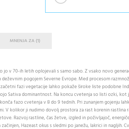
MNENJA ZA
1
so jo v 70-ih letih oplojevali s samo sabo. Z vsako novo generac
 in deževnim pogojem Severne Evrope. Med procesom razmnož
 začetni fazi vegetacije lahko pokaže široke liste podobne In
o Sativa dominantnost. Na koncu cvetenja so listi ozki, kot 
 konča fazo cvetenja v 8 do 9 tednih. Pri zunanjem gojenju la
. V kolikor ji nudimo dovolj prostora za rast korenin rastlina r
ove. Razvoj rastline, čas žetve, izgled in poživljajoč, energič
začinjen, Hazeast okus s sledmi po janežu, lakrici in nagljih. C