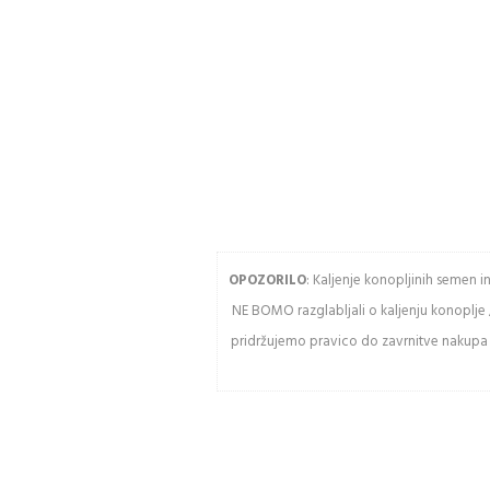
Ogled stanja
naročila in
pošiljke
Geslo
Zgodovina
slednja naročil
Kupite hitreje
Vnesit
USTVARITE RAČUN
OPOZORILO
: Kaljenje konopljinih semen 
NE BOMO razglabljali o kaljenju konoplje 
Osve
pridržujemo pravico do zavrnitve nakupa k
Pozor:
razlik
veliki
črkami