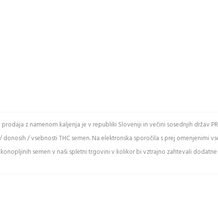
e spodnje črke
in prodaja z namenom kaljenja je v republiki Sloveniji in večini sosednjih drž
/ donosih / vsebnosti THC semen. Na elektronska sporočila s prej omenjenimi v
ži varnostno
onopljinih semen v naši spletni trgovini v kolikor bi vztrajno zahtevali dodatne
kodo
 Captcha
uje med
mi in malimi
.