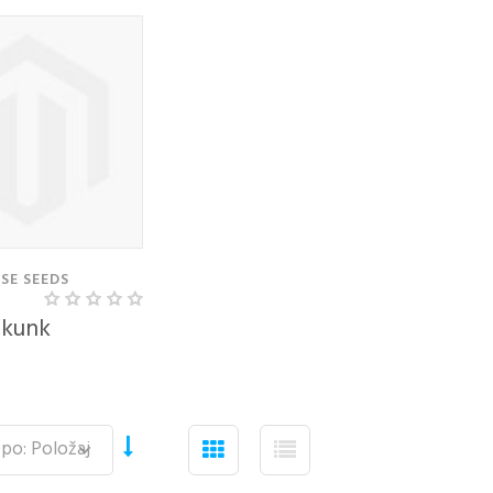
SE SEEDS
kunk
TE Z
RABO
EGA
UNA
naslov