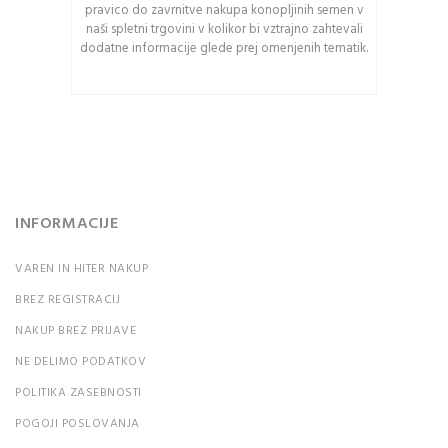
pravico do zavrnitve nakupa konopljinih semen v
naši spletni trgovini v kolikor bi vztrajno zahtevali
PRIJAVA
dodatne informacije glede prej omenjenih tematik.
Ali ste pozabili vaše
geslo?
INFORMACIJE
VAREN IN HITER NAKUP
BREZ REGISTRACIJ
NAKUP BREZ PRIJAVE
NE DELIMO PODATKOV
POLITIKA ZASEBNOSTI
POGOJI POSLOVANJA