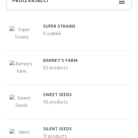
PROIZVAJALCI
SUPER STRAINS
0 izdelek
BARNEY'S FARM
82 products
SWEET SEEDS
KUPITE KOT NOV
43 products
KUPITE Z
KUPEC
UPORABO VAŠEGA
Ustvarjanje računa ima
SILENT SEEDS
RAČUNA
veliko prednosti:
13 products