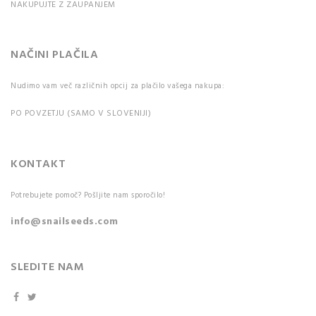
NAKUPUJTE Z ZAUPANJEM
NAČINI PLAČILA
Nudimo vam več različnih opcij za plačilo vašega nakupa:
PO POVZETJU (SAMO V SLOVENIJI)
KONTAKT
Potrebujete pomoč? Pošljite nam sporočilo!
info@snailseeds.com
SLEDITE NAM