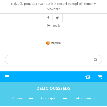
Največja ponudba kvalitetnih in poceni konopljinih semen v
Sloveniji!
Jezik
DELICIOUSSEEDS
Domov
Proizvajalci
deliciousseeds