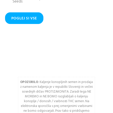
Email naslov
Ogled stanja
naročila in pošiljke
POGLEJ SI VSE
Zgodovina slednja
Geslo
naročil
Kupite hitreje
USTVARITE RAČUN
Vnesite spodnje črke
OPOZORILO
: Kaljenje konopljinih semen in prodaja
Osveži varnostno
z namenom kaljenja je v republiki Sloveniji in večini
kodo
sosednjih držav PROTIZAKONITA. Zaradi tega NE
MOREMO in NE BOMO razglabljali o kaljenju
Pozor: Captcha razlikuje
konoplje / donosih / vsebnosti THC semen. Na
med velikimi in malimi
elektronska sporočila s prej omenjenimi vsebinami
črkami.
ne bomo odgovarjali. Prav tako si pridržujemo