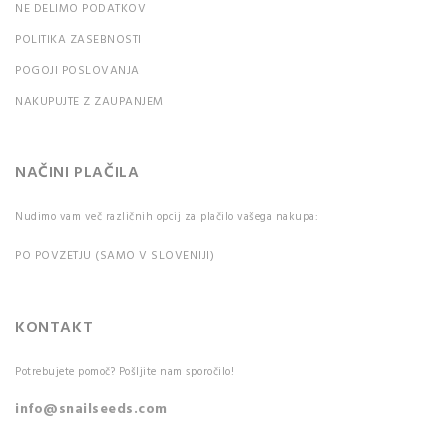
NE DELIMO PODATKOV
POLITIKA ZASEBNOSTI
POGOJI POSLOVANJA
NAKUPUJTE Z ZAUPANJEM
NAČINI PLAČILA
Nudimo vam več različnih opcij za plačilo vašega nakupa:
PO POVZETJU (SAMO V SLOVENIJI)
KONTAKT
Potrebujete pomoč? Pošljite nam sporočilo!
info@snailseeds.com