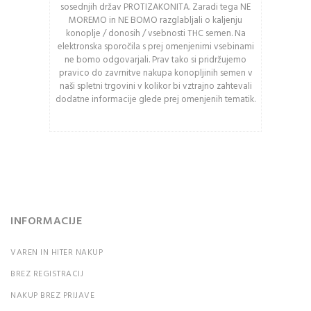
kodo
sosednjih držav PROTIZAKONITA. Zaradi tega NE
MOREMO in NE BOMO razglabljali o kaljenju
Pozor: Captcha razlikuje
konoplje / donosih / vsebnosti THC semen. Na
med velikimi in malimi
elektronska sporočila s prej omenjenimi vsebinami
črkami.
ne bomo odgovarjali. Prav tako si pridržujemo
pravico do zavrnitve nakupa konopljinih semen v
naši spletni trgovini v kolikor bi vztrajno zahtevali
PRIJAVA
dodatne informacije glede prej omenjenih tematik.
Ali ste pozabili vaše
geslo?
INFORMACIJE
VAREN IN HITER NAKUP
BREZ REGISTRACIJ
NAKUP BREZ PRIJAVE