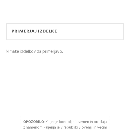
KUPITE Z
KUPEC
UPORABO VAŠEGA
Ustvarjanje računa ima
RAČUNA
veliko prednosti:
PRIMERJAJ IZDELKE
Email naslov
Ogled stanja
naročila in pošiljke
Nimate izdelkov za primerjavo.
Zgodovina slednja
Geslo
naročil
Kupite hitreje
USTVARITE RAČUN
Vnesite spodnje črke
OPOZORILO
: Kaljenje konopljinih semen in prodaja
Osveži varnostno
z namenom kaljenja je v republiki Sloveniji in večini