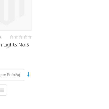
S
 Lights No.5
TE Z
RABO
EGA
UNA
naslov