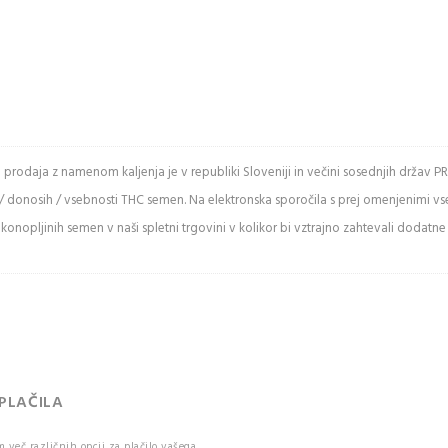
e spodnje črke
in prodaja z namenom kaljenja je v republiki Sloveniji in večini sosednjih drž
/ donosih / vsebnosti THC semen. Na elektronska sporočila s prej omenjenimi v
ži varnostno
onopljinih semen v naši spletni trgovini v kolikor bi vztrajno zahtevali dodatne
kodo
 Captcha
uje med
mi in malimi
.
IJAVA
 PLAČILA
več različnih opcij za plačilo vašega