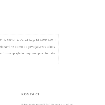
av PROTIZAKONITA. Zaradi tega NE MOREMO in
sebinami ne bomo odgovarjali. Prav tako si
 informacije glede prej omenjenih tematik.
KONTAKT
Potrebujete pomoč? Pošljite nam sporočilo!