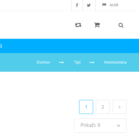
Jezik
G
Domov
Tipi
Feminizirana
1
2