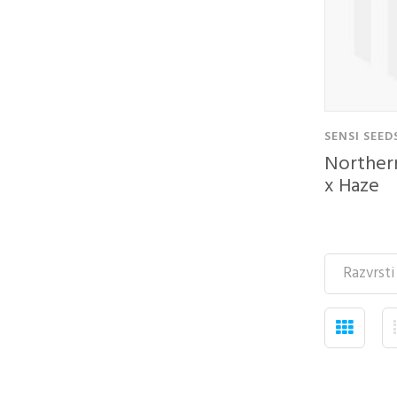
SENSI SEED
Northern
x Haze
KUPITE KOT
KUPI
101,00 €
NOV KUPEC
UPO
VAŠ
Ustvarjanje računa
RAČ
ima veliko
prednosti:
Email 
Ogled stanja
naročila in