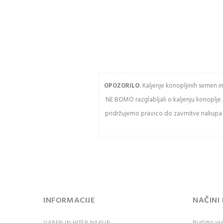
pošiljke
Geslo
Zgodovina
slednja naročil
Kupite hitreje
Vnesit
USTVARITE RAČUN
OPOZORILO
: Kaljenje konopljinih semen 
NE BOMO razglabljali o kaljenju konoplje 
Osve
pridržujemo pravico do zavrnitve nakupa k
Pozor:
razlik
veliki
črkami
PR
INFORMACIJE
NAČINI
Nudimo vam 