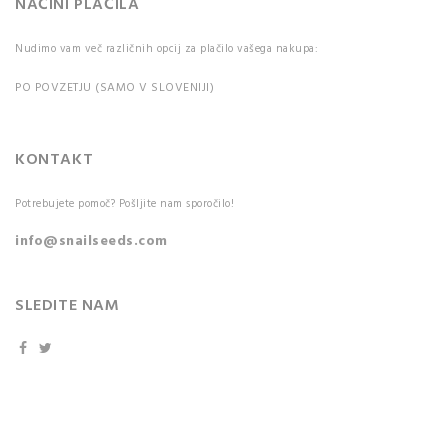
NAČINI PLAČILA
Nudimo vam več različnih opcij za plačilo vašega nakupa:
PO POVZETJU (SAMO V SLOVENIJI)
KONTAKT
Potrebujete pomoč? Pošljite nam sporočilo!
info@snailseeds.com
SLEDITE NAM