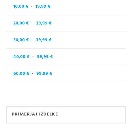
-
10,00 €
19,99 €
-
20,00 €
29,99 €
-
30,00 €
39,99 €
-
40,00 €
49,99 €
-
60,00 €
99,99 €
KUPITE KOT NOV
KUPITE Z
KUPEC
UPORABO VAŠEGA
Ustvarjanje računa ima
RAČUNA
veliko prednosti:
PRIMERJAJ IZDELKE
Email naslov
Ogled stanja
naročila in pošiljke