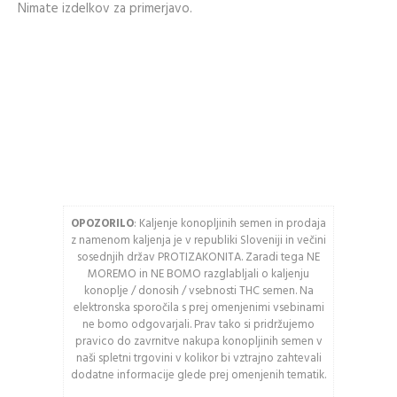
Nimate izdelkov za primerjavo.
Zgodovina slednja
Geslo
naročil
Kupite hitreje
USTVARITE RAČUN
Vnesite spodnje črke
OPOZORILO
: Kaljenje konopljinih semen in prodaja
Osveži varnostno
z namenom kaljenja je v republiki Sloveniji in večini
kodo
sosednjih držav PROTIZAKONITA. Zaradi tega NE
MOREMO in NE BOMO razglabljali o kaljenju
Pozor: Captcha razlikuje
konoplje / donosih / vsebnosti THC semen. Na
med velikimi in malimi
elektronska sporočila s prej omenjenimi vsebinami
črkami.
ne bomo odgovarjali. Prav tako si pridržujemo
pravico do zavrnitve nakupa konopljinih semen v
naši spletni trgovini v kolikor bi vztrajno zahtevali
PRIJAVA
dodatne informacije glede prej omenjenih tematik.