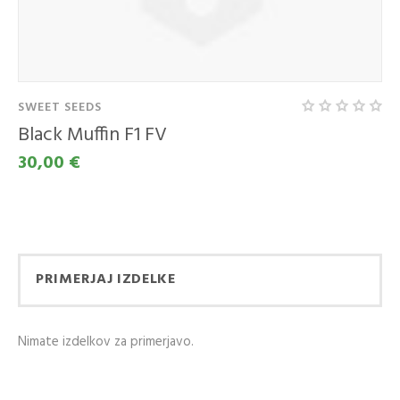
SWEET SEEDS
Black Muffin F1 FV
30,00 €
KUPITE KOT NOV
KUPITE Z
KUPEC
UPORABO VAŠEGA
Ustvarjanje računa ima
RAČUNA
veliko prednosti:
PRIMERJAJ IZDELKE
Email naslov
Ogled stanja
naročila in pošiljke
Nimate izdelkov za primerjavo.
Zgodovina slednja
Geslo
naročil
Kupite hitreje