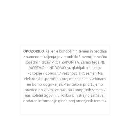
USTVARITE RAČUN
Vnesite spodnje črke
OPOZORILO
: Kaljenje konopljinih semen in prodaja
Osveži varnostno
z namenom kaljenja je v republiki Sloveniji in večini
kodo
sosednjih držav PROTIZAKONITA. Zaradi tega NE
MOREMO in NE BOMO razglabljali o kaljenju
Pozor: Captcha razlikuje
konoplje / donosih / vsebnosti THC semen. Na
med velikimi in malimi
elektronska sporočila s prej omenjenimi vsebinami
črkami.
ne bomo odgovarjali. Prav tako si pridržujemo
pravico do zavrnitve nakupa konopljinih semen v
naši spletni trgovini v kolikor bi vztrajno zahtevali
PRIJAVA
dodatne informacije glede prej omenjenih tematik.
Ali ste pozabili vaše
geslo?