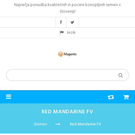
Največja ponudba kvalitetnih in poceni konopljinih semen v
Sloveniji!
Jezik
RED MANDARINE FV
Domov
Red Mandarine FV