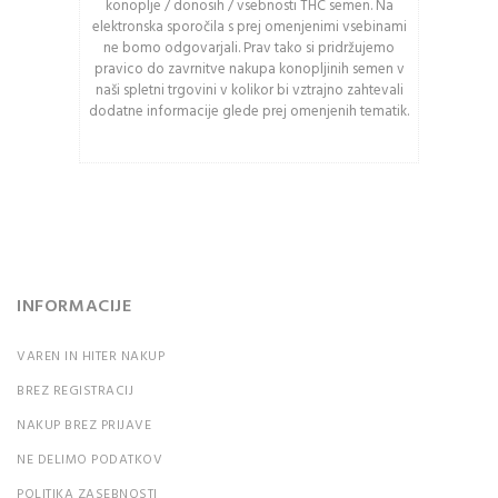
konoplje / donosih / vsebnosti THC semen. Na
med velikimi in malimi
elektronska sporočila s prej omenjenimi vsebinami
črkami.
ne bomo odgovarjali. Prav tako si pridržujemo
pravico do zavrnitve nakupa konopljinih semen v
naši spletni trgovini v kolikor bi vztrajno zahtevali
PRIJAVA
dodatne informacije glede prej omenjenih tematik.
Ali ste pozabili vaše
geslo?
INFORMACIJE
VAREN IN HITER NAKUP
BREZ REGISTRACIJ
NAKUP BREZ PRIJAVE
NE DELIMO PODATKOV
POLITIKA ZASEBNOSTI