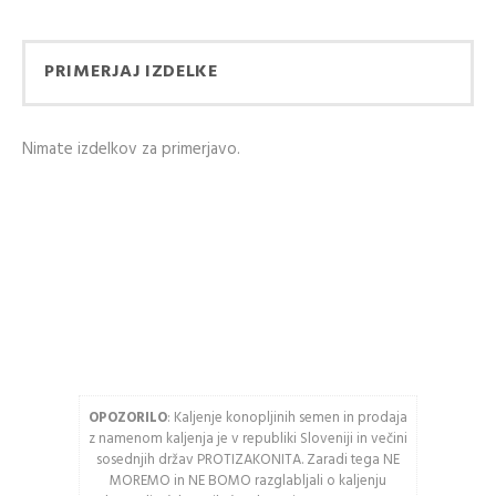
Ustvarjanje računa ima
RAČUNA
veliko prednosti:
PRIMERJAJ IZDELKE
Email naslov
Ogled stanja
naročila in pošiljke
Nimate izdelkov za primerjavo.
Zgodovina slednja
Geslo
naročil
Kupite hitreje
USTVARITE RAČUN
Vnesite spodnje črke
OPOZORILO
: Kaljenje konopljinih semen in prodaja
Osveži varnostno
z namenom kaljenja je v republiki Sloveniji in večini
kodo
sosednjih držav PROTIZAKONITA. Zaradi tega NE
MOREMO in NE BOMO razglabljali o kaljenju
Pozor: Captcha razlikuje