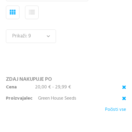
ZDAJ NAKUPUJE PO
Cena
20,00 € - 29,99 €
Proizvajalec
Green House Seeds
Počisti vse
KUPITE KOT NOV
KUPITE Z
KUPEC
UPORABO VAŠEGA