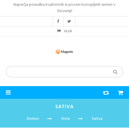
Največja ponudba kvalitetnih in poceni konopljinih semen v
Sloveniji!
Jezik
SATIVA
Domov
Vrste
Sativa