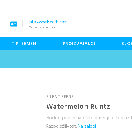
!
info@snailseeds.com
kontaktirajte nas!
TIPI SEMEN
PROIZVAJALCI
BLO
SILENT SEEDS
Watermelon Runtz
Bodite prvi in napišite mnenje o tem iz
Razpoložljivost:
Na zalogi