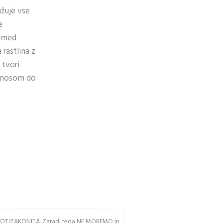
žuje vse
e
e med
rastlina z
 tvori
donosom do
av PROTIZAKONITA. Zaradi tega NE MOREMO in