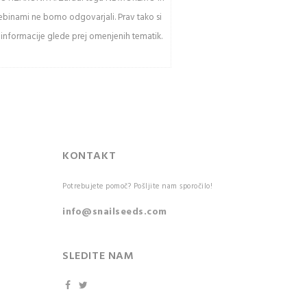
sebinami ne bomo odgovarjali. Prav tako si
 informacije glede prej omenjenih tematik.
KONTAKT
Potrebujete pomoč? Pošljite nam sporočilo!
info@snailseeds.com
SLEDITE NAM