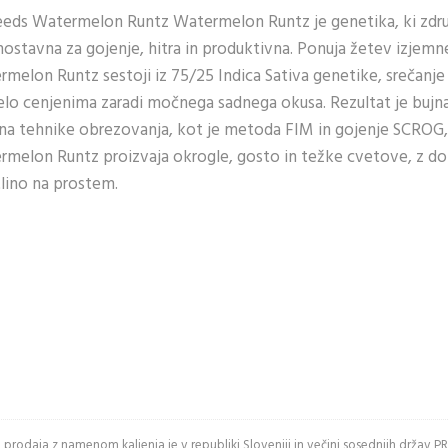
eds Watermelon Runtz Watermelon Runtz je genetika, ki zdru
TE Z
, enostavna za gojenje, hitra in produktivna. Ponuja žetev izjemn
melon Runtz sestoji iz 75/25 Indica Sativa genetike, srečanj
RABO
o cenjenima zaradi močnega sadnega okusa. Rezultat je bujna 
EGA
a tehnike obrezovanja, kot je metoda FIM in gojenje SCROG,
UNA
atermelon Runtz proizvaja okrogle, gosto in težke cvetove, z 
tlino na prostem.
naslov
e spodnje črke
in prodaja z namenom kaljenja je v republiki Sloveniji in večini sosednjih drž