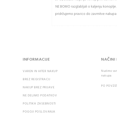
NE BOMO razglabljali o kaljenju konoplje 
Osve
pridržujemo pravico do zavrnitve nakupa k
Pozor:
razlik
veliki
črkami
PR
INFORMACIJE
NAČINI
VAREN IN HITER NAKUP
Nudimo vam 
Ali st
nakupa:
BREZ REGISTRACIJ
geslo?
PO POVZET
NAKUP BREZ PRIJAVE
NE DELIMO PODATKOV
POLITIKA ZASEBNOSTI
POGOJI POSLOVANJA