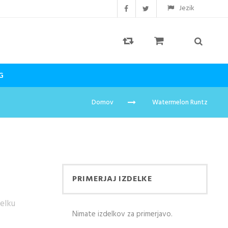
Jezik
G
Domov
Watermelon Runtz
PRIMERJAJ IZDELKE
delku
Nimate izdelkov za primerjavo.