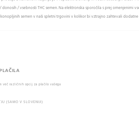
/ donosih / vsebnosti THC semen. Na elektronska sporočila s prej omenjenimi v
ži varnostno
onopljinih semen v naši spletni trgovini v kolikor bi vztrajno zahtevali dodatne
kodo
 Captcha
uje med
mi in malimi
.
IJAVA
 PLAČILA
več različnih opcij za plačilo vašega
e pozabili vaše
JU (SAMO V SLOVENIJI)