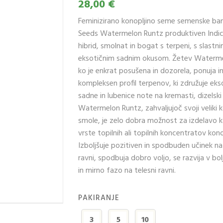
28,00 €
Feminizirano konopljino seme semenske ban
Seeds Watermelon Runtz produktiven Indic
hibrid, smolnat in bogat s terpeni, s slastn
eksotičnim sadnim okusom. Žetev Waterme
ko je enkrat posušena in dozorela, ponuja i
kompleksen profil terpenov, ki združuje eks
sadne in lubenice note na kremasti, dizelski
Watermelon Runtz, zahvaljujoč svoji veliki ko
smole, je zelo dobra možnost za izdelavo ka
vrste topilnih ali topilnih koncentratov kono
Izboljšuje pozitiven in spodbuden učinek na
ravni, spodbuja dobro voljo, se razvija v bo
in mirno fazo na telesni ravni.
PAKIRANJE
3
5
10