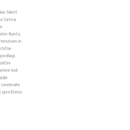
ke Silent
a Sativa
im
lon Runtz,
ntenziven in
otične
 podlagi.
ličini
tere koli
plje.
 cerebralni
lj sproščeno