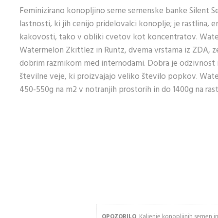
Feminizirano konopljino seme semenske banke Silent Se
KUPITE KOT
KUPI
lastnosti, ki jih cenijo pridelovalci konoplje; je rastlina
kakovosti, tako v obliki cvetov kot koncentratov. Water
NOV KUPEC
UPO
Watermelon Zkittlez in Runtz, dvema vrstama iz ZDA, zel
VAŠ
Ustvarjanje računa
dobrim razmikom med internodami. Dobra je odzivnost n
RAČ
ima veliko
številne veje, ki proizvajajo veliko število popkov. W
prednosti:
450-550g na m2 v notranjih prostorih in do 1400g na ras
Email 
Ogled stanja
naročila in
pošiljke
Geslo
Zgodovina
slednja naročil
Kupite hitreje
Vnesit
USTVARITE RAČUN
OPOZORILO
: Kaljenje konopljinih semen 