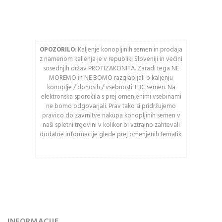
OPOZORILO
: Kaljenje konopljinih semen in prodaja
Osveži varnostno
z namenom kaljenja je v republiki Sloveniji in večini
kodo
sosednjih držav PROTIZAKONITA. Zaradi tega NE
MOREMO in NE BOMO razglabljali o kaljenju
Pozor: Captcha razlikuje
konoplje / donosih / vsebnosti THC semen. Na
med velikimi in malimi
elektronska sporočila s prej omenjenimi vsebinami
črkami.
ne bomo odgovarjali. Prav tako si pridržujemo
pravico do zavrnitve nakupa konopljinih semen v
naši spletni trgovini v kolikor bi vztrajno zahtevali
PRIJAVA
dodatne informacije glede prej omenjenih tematik.
Ali ste pozabili vaše
geslo?
INFORMACIJE