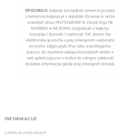
OPOZORILO
: Kaljenje konopljinih semen in prodaja
Osveži varnostno
z namenom kaljenja je v republiki Sloveniji in večini
kodo
sosednjih držav PROTIZAKONITA. Zaradi tega NE
MOREMO in NE BOMO razglabljali o kaljenju
Pozor: Captcha razlikuje
konoplje / donosih / vsebnosti THC semen. Na
med velikimi in malimi
elektronska sporočila s prej omenjenimi vsebinami
črkami.
ne bomo odgovarjali. Prav tako si pridržujemo
pravico do zavrnitve nakupa konopljinih semen v
naši spletni trgovini v kolikor bi vztrajno zahtevali
PRIJAVA
dodatne informacije glede prej omenjenih tematik.
Ali ste pozabili vaše
geslo?
INFORMACIJE
VAREN IN HITER NAKUP