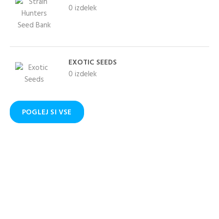
0 izdelek
KUPITE KOT NOV
KUPITE Z
KUPEC
UPORABO VAŠEGA
Ustvarjanje računa ima
EXOTIC SEEDS
RAČUNA
veliko prednosti:
0 izdelek
Email naslov
Ogled stanja
naročila in pošiljke
POGLEJ SI VSE
Zgodovina slednja
Geslo
naročil
Kupite hitreje
USTVARITE RAČUN
Vnesite spodnje črke