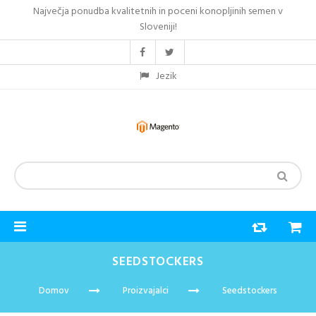
Največja ponudba kvalitetnih in poceni konopljinih semen v
Sloveniji!
Jezik
SEEDSTOCKERS
Domov
Proizvajalci
Seedstockers