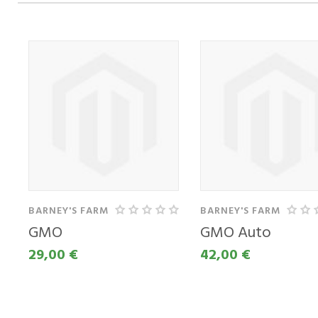
KUPITE KOT
KUPI
NOV KUPEC
UPO
VAŠ
Ustvarjanje računa
RAČ
ima veliko
BARNEY'S FARM
BARNEY'S FARM
prednosti:
Email 
GMO
GMO Auto
29,00 €
42,00 €
Ogled stanja
naročila in
pošiljke
Geslo
Zgodovina