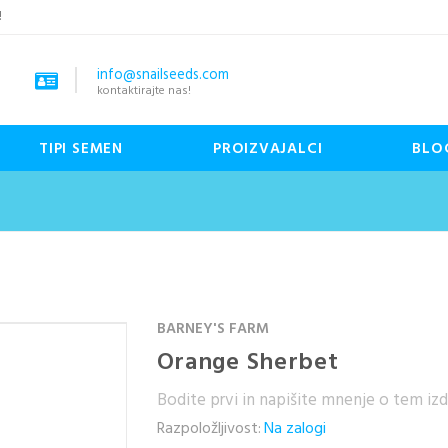
!
info@snailseeds.com
kontaktirajte nas!
TIPI SEMEN
PROIZVAJALCI
BLO
BARNEY'S FARM
Orange Sherbet
Bodite prvi in napišite mnenje o tem iz
Razpoložljivost:
Na zalogi