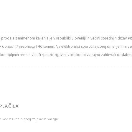
e spodnje črke
in prodaja z namenom kaljenja je v republiki Sloveniji in večini sosednjih drž
/ donosih / vsebnosti THC semen. Na elektronska sporočila s prej omenjenimi v
ži varnostno
onopljinih semen v naši spletni trgovini v kolikor bi vztrajno zahtevali dodatne
kodo
 Captcha
uje med
mi in malimi
.
IJAVA
 PLAČILA
več različnih opcij za plačilo vašega
e pozabili vaše