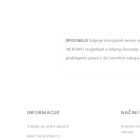
slednja naročil
Kupite hitreje
Vnesit
USTVARITE RAČUN
OPOZORILO
: Kaljenje konopljinih semen 
NE BOMO razglabljali o kaljenju konoplje 
Osve
pridržujemo pravico do zavrnitve nakupa k
Pozor:
razlik
veliki
črkami
PR
INFORMACIJE
NAČINI
VAREN IN HITER NAKUP
Nudimo vam 
Ali st
nakupa:
BREZ REGISTRACIJ
geslo?