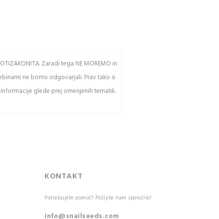
av PROTIZAKONITA. Zaradi tega NE MOREMO in
sebinami ne bomo odgovarjali. Prav tako si
 informacije glede prej omenjenih tematik.
KONTAKT
Potrebujete pomoč? Pošljite nam sporočilo!
info@snailseeds.com