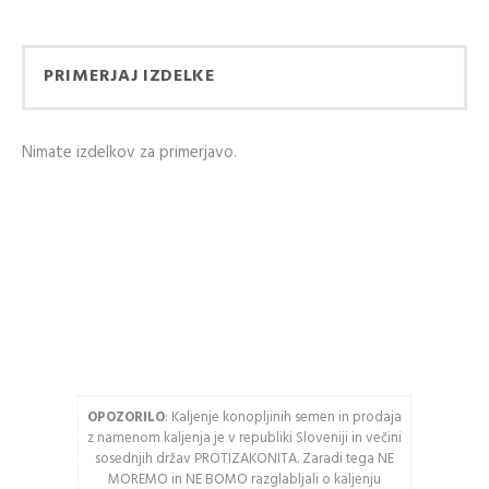
UPORABO VAŠEGA
Ustvarjanje računa ima
RAČUNA
veliko prednosti:
PRIMERJAJ IZDELKE
Email naslov
Ogled stanja
naročila in pošiljke
Nimate izdelkov za primerjavo.
Zgodovina slednja
Geslo
naročil
Kupite hitreje
USTVARITE RAČUN
Vnesite spodnje črke
OPOZORILO
: Kaljenje konopljinih semen in prodaja
Osveži varnostno
z namenom kaljenja je v republiki Sloveniji in večini
kodo
sosednjih držav PROTIZAKONITA. Zaradi tega NE
MOREMO in NE BOMO razglabljali o kaljenju
Pozor: Captcha razlikuje