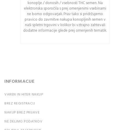
konoplje / donosih / vsebnosti THC semen. Na
med velikimi in malimi
elektronska sporočila s prej omenjenimi vsebinami
črkami.
ne bomo odgovarjali. Prav tako si pridržujemo
pravico do zavrnitve nakupa konopljinih semen v
naši spletni trgovini v kolikor bi vztrajno zahtevali
PRIJAVA
dodatne informacije glede prej omenjenih tematik.
Ali ste pozabili vaše
geslo?
INFORMACIJE
VAREN IN HITER NAKUP
BREZ REGISTRACIJ
NAKUP BREZ PRIJAVE
NE DELIMO PODATKOV