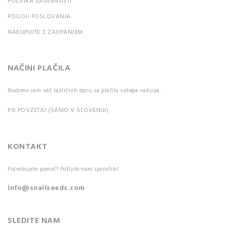
POLITIKA ZASEBNOSTI
POGOJI POSLOVANJA
NAKUPUJTE Z ZAUPANJEM
NAČINI PLAČILA
Nudimo vam več različnih opcij za plačilo vašega nakupa:
PO POVZETJU (SAMO V SLOVENIJI)
KONTAKT
Potrebujete pomoč? Pošljite nam sporočilo!
info@snailseeds.com
SLEDITE NAM