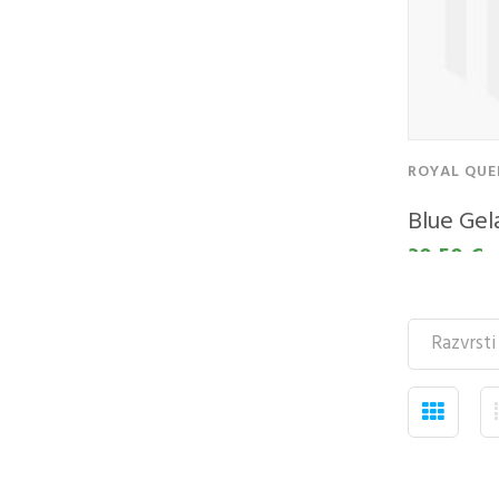
ROYAL QUE
Blue Gel
KUPITE KOT
KUPI
30,50 €
NOV KUPEC
UPO
VAŠ
Ustvarjanje računa
RAČ
ima veliko
prednosti:
Email 
Ogled stanja
naročila in