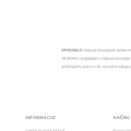
pošiljke
Geslo
Zgodovina
slednja naročil
Kupite hitreje
Vnesit
USTVARITE RAČUN
OPOZORILO
: Kaljenje konopljinih semen 
NE BOMO razglabljali o kaljenju konoplje 
Osve
pridržujemo pravico do zavrnitve nakupa k
Pozor:
razlik
veliki
črkami
PR
INFORMACIJE
NAČINI
Nudimo vam 