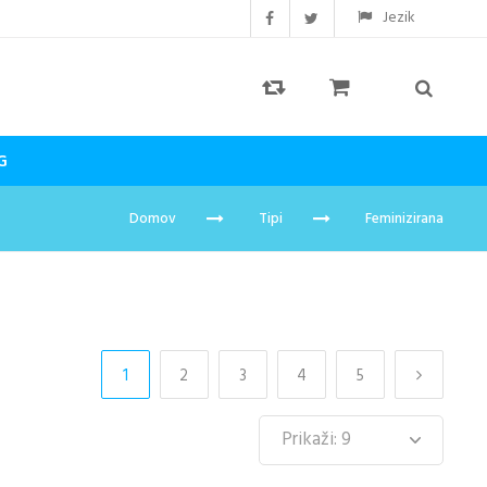
Jezik
G
Domov
Tipi
Feminizirana
1
2
3
4
5