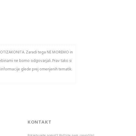
av PROTIZAKONITA. Zaradi tega NE MOREMO in
sebinami ne bomo odgovarjali. Prav tako si
 informacije glede prej omenjenih tematik.
KONTAKT
Potrebujete pomoč? Pošljite nam sporočilo!