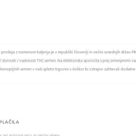
e spodnje črke
in prodaja z namenom kaljenja je v republiki Sloveniji in večini sosednjih drž
/ donosih / vsebnosti THC semen. Na elektronska sporočila s prej omenjenimi v
ži varnostno
onopljinih semen v naši spletni trgovini v kolikor bi vztrajno zahtevali dodatne
kodo
 Captcha
uje med
mi in malimi
.
IJAVA
 PLAČILA
več različnih opcij za plačilo vašega