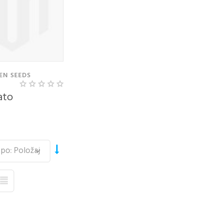
EN SEEDS
ato
TE Z
RABO
EGA
UNA
naslov